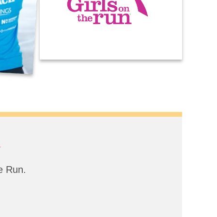
l
e Run.