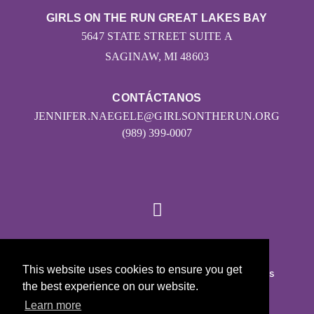
GIRLS ON THE RUN GREAT LAKES BAY
5647 STATE STREET SUITE A
SAGINAW, MI 48603
CONTÁCTANOS
JENNIFER.NAEGELE@GIRLSONTHERUN.ORG
(989) 399-0007
© 2026
This website uses cookies to ensure you get
Girls on the Run - Todos los derechos reservados
the best experience on our website.
POLÍTICA DE PRIVACIDAD
Learn more
Con la tecnología de Pinwheel.us