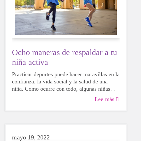
Ocho maneras de respaldar a tu
niña activa
Practicar deportes puede hacer maravillas en la
confianza, la vida social y la salud de una
niña. Como ocurre con todo, algunas niñas
serán más hábiles que otras, pero eso no
Lee más
significa que no deban intentarlo. Para bien o
para mal, al probar diferentes actividades, las
niñas podrán descubrir más sobre sí mismas,
qué les hace felices y qué opciones les gustaría
elegir en el futuro.
mayo 19, 2022