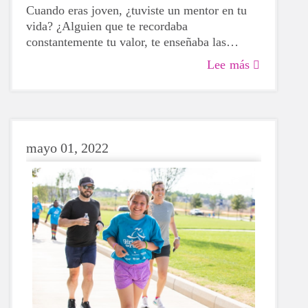
Cuando eras joven, ¿tuviste un mentor en tu
vida? ¿Alguien que te recordaba
constantemente tu valor, te enseñaba las
normas y se tomaba el tiempo para
Lee más
escucharte? Si tu respuesta es afirmativa, es
probable que ahora mismo estés sonriendo y
recordando con cariño una gran lección que te
enseñó tu mentor.
mayo 01, 2022