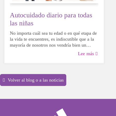
Autocuidado diario para todas
las niñas
No importa cuál sea tu edad o en qué etapa de
la vida te encuentres, es indiscutible que a la
mayoría de nosotros nos vendría bien un
estímulo para nuestra salud física, mental y
Lee más
emocional. La vida puede ser desalentadora y
francamente agotadora, así que tomarse un
tiempo para cuidar de ti mismo es una
necesidad ABSOLUTA para estos días
Volver al blog o a las noticias
impredecibles.